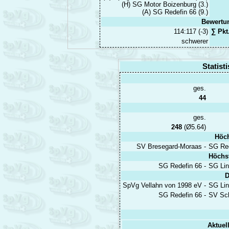
(H) SG Motor Boizenburg (3.)
(A) SG Redefin 66 (9.)
Bewertu
114:117 (-3)
∑ Pkt
schwerer
Statist
ges.
44
ges.
248
(Ø5.64)
Höch
SV Bresegard-Moraas -
SG Red
Höchst
SG Redefin 66 -
SG Lin
D
SpVg Vellahn von 1998 eV -
SG Lin
SG Redefin 66 -
SV Sch
Aktuel