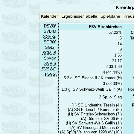
Kreislig
Kalender
Ergebnisse/Tabelle
Spielpläne
Kreuz
DSV06
FSV Strohkirchen
SVBrM
57,22%
C
SGEKu
5
Ta
SGR66
14
SGLiT
9
SGMoB
1.56
SpVgV
21:17
SVPrS
2.33:1.89
SVSWG
4 (44,44%)
FSVSt
5:2 g. SG Eldena II / Kummer (H)
3 (33,33%)
1:3 g. SV Schwarz-Weiß Gallin (A)
Höc
2 Sp. o. Sieg
(H) SG Lindenthal Tessin (4.)
(A) SG Eldena II / Kummer (8.)
(H) SV Pritzier-Schwechow (7.)
(A) Dömitzer SV 06 (6.)
(H) SV Schwarz-Weiß Gallin (1.)
(A) SV Bresegard-Moraas (2.)
(A) SpVg Vellahn von 1998 eV (10.)