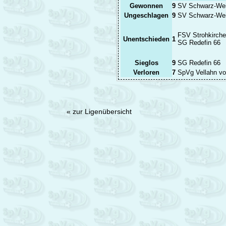
Gewonnen
9
SV Schwarz-Wei
Ungeschlagen
9
SV Schwarz-Wei
FSV Strohkirch
Unentschieden
1
SG Redefin 66
Sieglos
9
SG Redefin 66
Verloren
7
SpVg Vellahn v
« zur Ligenübersicht